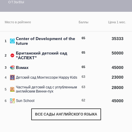
ОТЗЫВЫ
Последнее обновление 20.03.2016, следующее обновление 01.05.2016
Место в рейтинге
Баллы
Цена 1 мес.
Center of Development of the
65
35333
1
future
Британский детский сад
65
50000
2
"АСПЕКТ"
Взмах
65
45000
3
63
23000
Детский сад Монтессори Happy Kids
4
Частный детский сад с углубленным
63
28000
5
английским Винни-пух
62
45000
Sun School
6
ВСЕ САДЫ АНГЛИЙСКОГО ЯЗЫКА